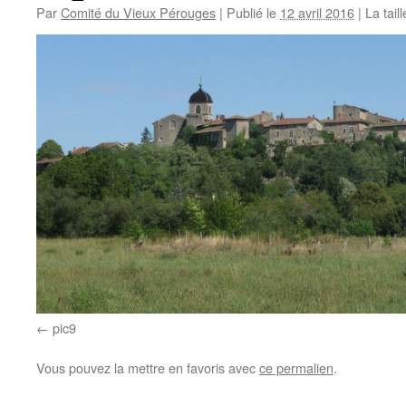
Par
Comité du Vieux Pérouges
|
Publié le
12 avril 2016
|
La taill
pic9
Vous pouvez la mettre en favoris avec
ce permalien
.