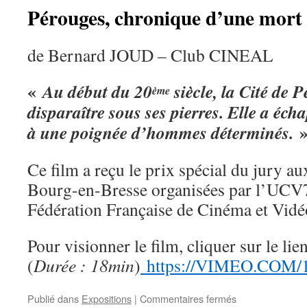
Pérouges, chronique d’une mort 
de Bernard JOUD – Club CINEAL
«
Au début du 20
siècle, la Cité de 
ème
disparaître sous ses pierres. Elle a éch
à une poignée d’hommes déterminés.
Ce film a reçu le prix spécial du jury a
Bourg-en-Bresse organisées par l’UCV
Fédération Française de Cinéma et Vidé
Pour visionner le film, cliquer sur le lie
(
Durée : 18min
)
https://VIMEO.COM/
sur
Publié dans
Expositions
|
Commentaires fermés