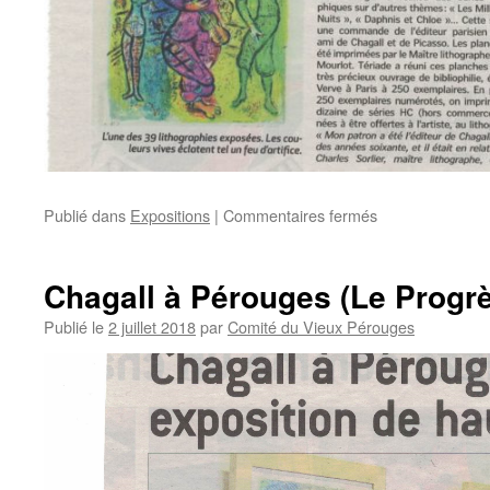
sur
Publié dans
Expositions
|
Commentaires fermés
Chagall
fait
son
Chagall à Pérouges (Le Progr
cirque
Publié le
2 juillet 2018
par
Comité du Vieux Pérouges