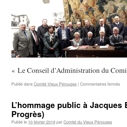
« Le Conseil d’Administration du Comi
sur
Publié dans
Comité Vieux Pérouges
|
Commentaires fermés
Com
Ren
de
L’hommage public à Jacques 
L’A
Progrès)
Gén
du
Publié le
10 février 2019
par
Comité du Vieux Pérouges
Com