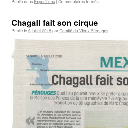
sur
Publié dans
Expositions
|
Commentaires fermés
Concert
à
Pérouges
Chagall fait son cirque
19/10/2018
Publié le
6 juillet 2018
par
Comité du Vieux Pérouges