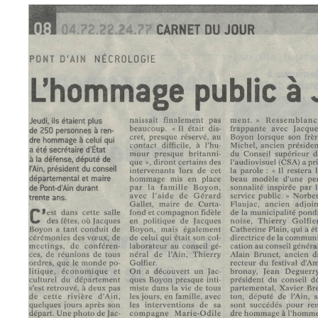
du
09/