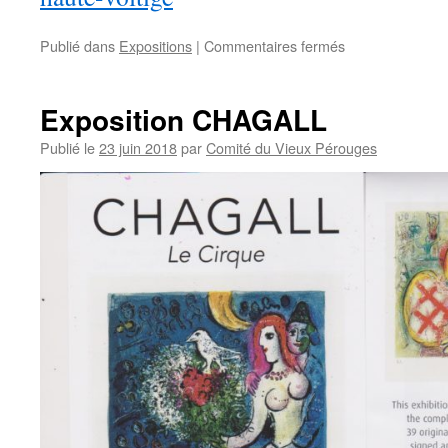
sur
Publié dans
Expositions
|
Commentaires fermés
Chagall
à
Pérouges
Exposition CHAGALL
(Le
Progrès)
Publié le
23 juin 2018
par
Comité du Vieux Pérouges