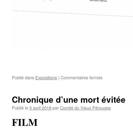
sur
Publié dans
Expositions
|
Commentaires fermés
Concert
« Pérouges
En
Chronique d’une mort évitée
Resonances »
Publié le
5 avril 2018
par
Comité du Vieux Pérouges
FILM