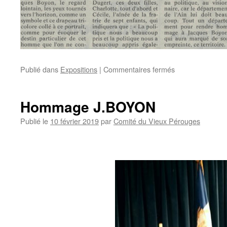
sur
Publié dans
Expositions
|
Commentaires fermés
L’hommage
public
à
Hommage J.BOYON
Jacques
Boyon
Publié le
10 février 2019
par
Comité du Vieux Pérouges
(Le
Progrès)