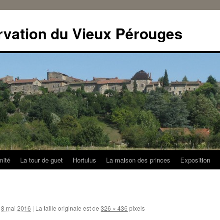
rvation du Vieux Pérouges
mité
La tour de guet
Hortulus
La maison des princes
Exposition
8 mai 2016
|
La taille originale est de
326 × 436
pixels