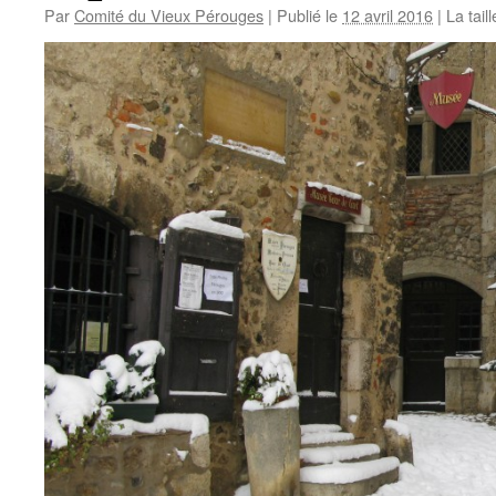
Par
Comité du Vieux Pérouges
|
Publié le
12 avril 2016
|
La taill