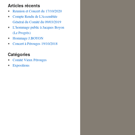
Articles récents
Reunion et Concert du 17/10/2020
Compte Rendu de L’Assemblée
Général du Comité du 09/03/2019
L’hommage public à Jacques Boyon
(Le Progrès)
Hommage J.BOYON
Concert à Pérouges 19/10/2018
Catégories
Comité Vieux Pérouges
Expositions