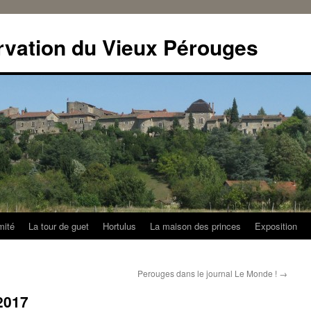
rvation du Vieux Pérouges
mité
La tour de guet
Hortulus
La maison des princes
Exposition
Perouges dans le journal Le Monde !
→
2017