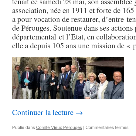
tenait ce samedi 28 mai, son assemblée 
association, née en 1911 et forte de 16
a pour vocation de restaurer, d’entre-ten
de Pérouges. Soutenue dans ses actions p
départemental et l’Etat, en collaboration
elle a depuis 105 ans une mission de «
Continuer la lecture
→
sur
Publié dans
Comité Vieux Pérouges
|
Commentaires fermés
Une