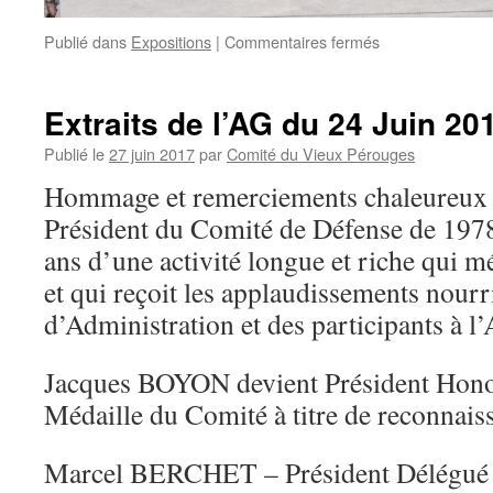
sur
Publié dans
Expositions
|
Commentaires fermés
Jeudi
16
novembre
Extraits de l’AG du 24 Juin 20
2017
Publié le
27 juin 2017
par
Comité du Vieux Pérouges
Hommage et remerciements chaleureux
Président du Comité de Défense de 1978
ans d’une activité longue et riche qui m
et qui reçoit les applaudissements nourr
d’Administration et des participants à l
Jacques BOYON devient Président Honora
Médaille du Comité à titre de reconnais
Marcel BERCHET – Président Délégué 