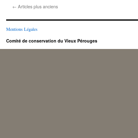
Mai
←
Articles plus anciens
pou
le
Com
de
Mentions Légales
déf
du
Comité de conservation du Vieux Pérouges
vie
Pér
!