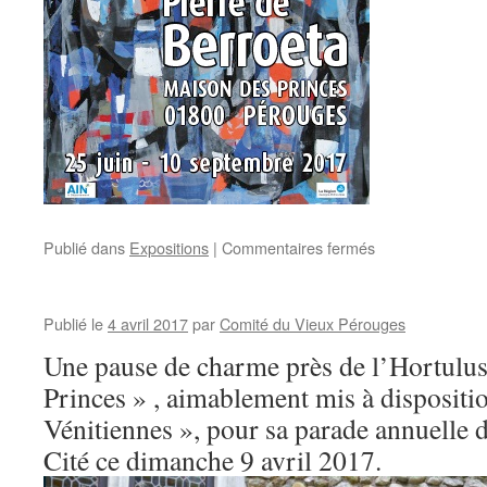
sur
Publié dans
Expositions
|
Commentaires fermés
Exposition
Pierre
de
Publié le
4 avril 2017
par
Comité du Vieux Pérouges
Berroeta
Juin
Une pause de charme près de l’Hortulus
2017
Princes » , aimablement mis à dispositi
!
Vénitiennes », pour sa parade annuelle da
Cité ce dimanche 9 avril 2017.