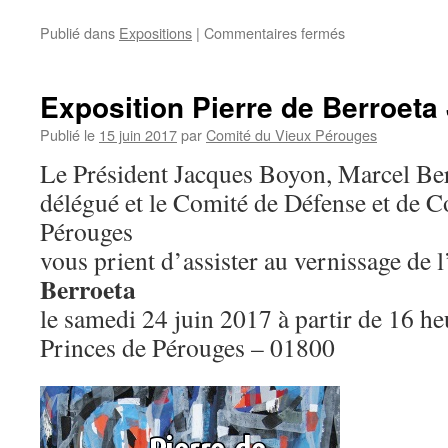
sur
Publié dans
Expositions
|
Commentaires fermés
Extraits
de
l’AG
Exposition Pierre de Berroeta 
du
24
Publié le
15 juin 2017
par
Comité du Vieux Pérouges
Juin
Le Président Jacques Boyon, Marcel Ber
2017
délégué et le Comité de Défense et de 
Pérouges
vous prient d’assister au vernissage de 
Berroeta
le samedi 24 juin 2017 à partir de 16 h
Princes de Pérouges – 01800