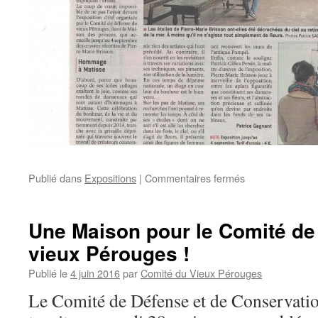
sur
Publié dans
Expositions
|
Commentaires fermés
Exposition
de
Pierre-
Une Maison pour le Comité de
Marie
vieux Pérouges !
Brisson
dans
Publié le
4 juin 2016
par
Comité du Vieux Pérouges
LE
PROGRES
Le Comité de Défense et de Conservati
!