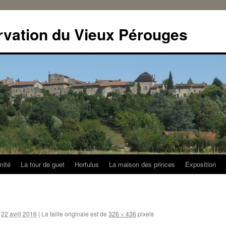
rvation du Vieux Pérouges
mité
La tour de guet
Hortulus
La maison des princes
Exposition
22 avril 2016
|
La taille originale est de
326 × 436
pixels