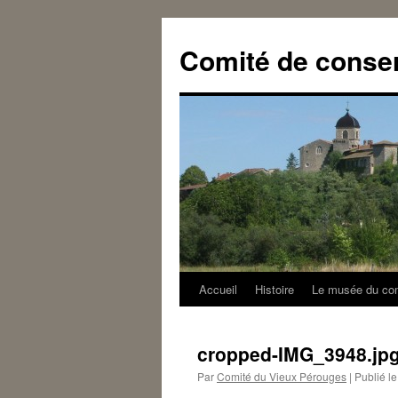
Aller
au
Comité de conse
contenu
Accueil
Histoire
Le musée du co
cropped-IMG_3948.jp
Par
Comité du Vieux Pérouges
|
Publié le