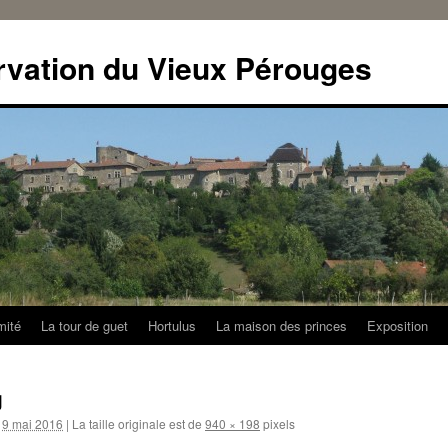
rvation du Vieux Pérouges
mité
La tour de guet
Hortulus
La maison des princes
Exposition
g
9 mai 2016
|
La taille originale est de
940 × 198
pixels