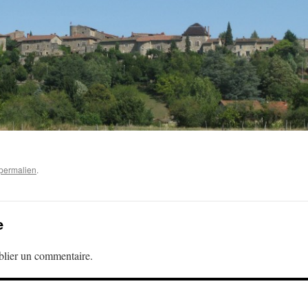
permalien
.
e
lier un commentaire.